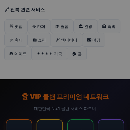
🔗 전북 관련 서비스
🍜 맛집
☕ 카페
🍺 술집
🏛️ 관광
🏨 숙박
🎉 축제
🛍️ 쇼핑
🎿 액티비티
🌃 야경
💑 데이트
👨‍👩‍👧‍👦 가족
🏠 홈
🏆 VIP 콜밴 프리미엄 네트워크
대한민국 No.1 콜밴 서비스 파트너