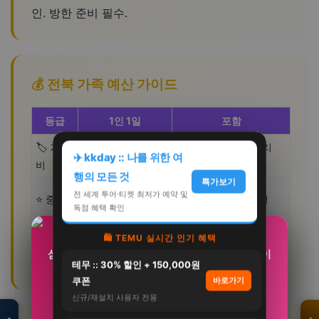
인. 방한 준비 필수.
💰 전북 가족 예산 가이드
등급
1인 1일
포함
🏷️ 가성
무료관광+시장먹거리
50,000~80,000원
✈️ kkday :: 나를 위한 여
비
+게스트하우스
행의 모든 것
특가보기
100,000~150,000
전 세계 투어·티켓 최저가 예약 및
⭐ 중급
유료관광+맛집+호텔
원
독점 혜택 확인
💎 프리
고급+파인다이닝+리조
🛍️ TEMU 실시간 인기 혜택
200,000원+
미엄
트
삼성 비스포크 AI 키친핏 냉장고 4도어 클린화이
3651 365닭 부드러운 고양이 닭가슴살 간식 순
모두의백화점
테무 :: 30% 할인 + 150,000원
살, 22g, 100개
트
명품 · 패션 · 생활
쿠폰
바로가기
총집합 보기
3,190,000원
35,000원
신규/재설치 사용자 전용
2,514,000원
21,900원