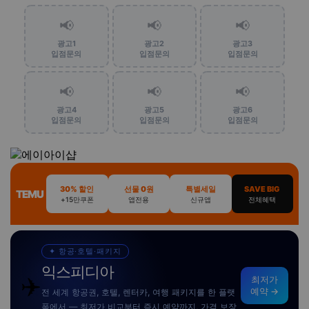
📢
📢
📢
광고1
광고2
광고3
입점문의
입점문의
입점문의
📢
📢
📢
광고4
광고5
광고6
입점문의
입점문의
입점문의
30% 할인
선물 0원
특별세일
SAVE BIG
TEMU
+15만쿠폰
앱전용
신규앱
전체혜택
✦ 항공·호텔·패키지
익스피디아
✈️
최저가
예약 →
전 세계 항공권, 호텔, 렌터카, 여행 패키지를 한 플랫
폼에서 — 최저가 비교부터 즉시 예약까지, 가격 보장