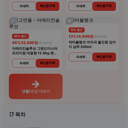
합기능성 30캡슐 6개
N쇼핑구매
N쇼핑구매
자세히
자세히
7
8
12% 할인
12%
14,900원
45% 할인
16,900원
닥터블랭크 저자극 올인원 강아
45%
32,400원
59,300원
지 샴푸 500ml
아메리칸솔루션 그랜드마스터
프리미엄 대용량 12.6kg 벤토
N쇼핑구매
자세히
나이트 고양이모래
N쇼핑구매
자세히
→
생활/건강 더보기
📑 목차