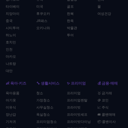
타이베이
미국
골프
물
치앙마이
후쿠오카
한복
여성건강
중국
JR패스
한옥
시티투어
오키나와
박물관
하노이
투어
호치민
인천
마카오
나트랑
대만
👶 육아·키즈
🔧 생활서비스
✨ 프리미엄
💰 금융·매매
육아용품
청소
프리미엄
🥇 금거래
아기옷
가정청소
프리미엄렌탈
🪙 코인
이유식
사무실청소
프라이빗
📈 주식
장난감
욕실청소
프라이빗셰프
🚐 콜밴매매
기저귀
프리미엄청소
프라이빗다이닝
📦 콜밴이사