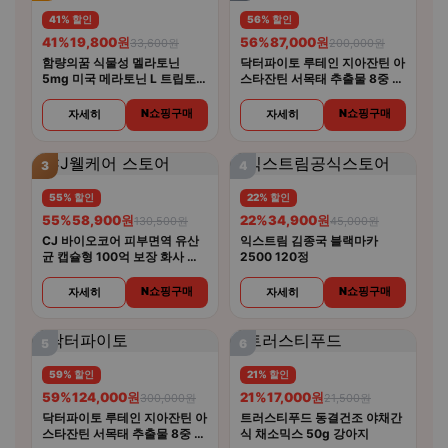
41% 할인
56% 할인
41%
19,800원
56%
87,000원
33,600원
200,000원
함량의꿈 식물성 멜라토닌
닥터파이토 루테인 지아잔틴 아
5mg 미국 메라토닌 L 트립토판
스타잔틴 서목태 추출물 8중 복
룰라바이
합기능성 30캡슐 4개
N쇼핑구매
N쇼핑구매
자세히
자세히
3
4
55% 할인
22% 할인
55%
58,900원
22%
34,900원
130,500원
45,000원
CJ 바이오코어 피부면역 유산
익스트림 김종국 블랙마카
균 캡슐형 100억 보장 화사 유
2500 120정
산균 30캡슐 5개
N쇼핑구매
N쇼핑구매
자세히
자세히
5
6
59% 할인
21% 할인
59%
124,000원
21%
17,000원
300,000원
21,500원
닥터파이토 루테인 지아잔틴 아
트러스티푸드 동결건조 야채간
스타잔틴 서목태 추출물 8중 복
식 채소믹스 50g 강아지