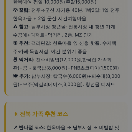
한복대여 평일 10,000원(주말15,000원)
💡 꿀팁:
전주→군산 자가용 40분. 1박2일: 1일 전주
한옥마을 + 2일 군산 시간여행마을
⚠️ 참고:
남부시장 청년몰: 전통시장 내 청년 가게.
수공예+디저트+먹거리. 2층. MZ 인기
🎯 추천:
객리단길: 한옥마을 옆 신흥 핫플. 수제맥
주·카페·독립서점. 야간 분위기 좋음
🍜 먹거리:
전주비빔밥(12,000원,한국집·가족회
관)+콩나물국밥(8,000원)+PNB초코파이(1,500원)
🍽️ 추가:
남부시장: 칼국수(6,000원)+피순대(8,000
원)+모주(막걸리베이스,3,000원). 청년몰 디저트
🚶 전북 가족 추천 코스
📌 반나절 코스:
한옥마을 → 남부시장 → 비빔밥 맛