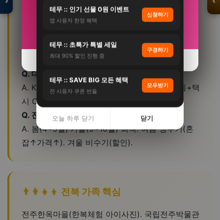
›
‹
21%
37%
❓ 전북 가족 FAQ
테무 :: 인기 선물 0원 이벤트
신청하기
앱 사용자 한정 혜택
자세히 보기 →
자세히 보기 →
Q. 전북 여행 며칠 적당한가요?
입점 · 제휴 문의
테무 :: 초특가 특별 세일
A. 핵심만 당일~1박2일. 여유있게 2박3일. 주변 지
구경하기
최대 90% 할인 진행 중
역 연계 시 3박4일.
오늘 하루 닫기
오늘 하루 닫기
닫기
닫기
Q. 대중교통으로 여행 가능?
테무 :: SAVE BIG 모든 혜택
모두받기
A. KTX 전주역 서울~1시간30분. 시내 대중교통+택
전 사용자 쿠폰 번들
시 OK. 외곽은 자가용 추천.
Q. 전북 여행 최적 시기?
오늘 하루 닫기
닫기
A. 봄(4~5월)·가을(9~10월) 최적. 여름 성수기(혼
잡↑가격↑). 겨울 비수기(할인).
👨‍👩‍👧‍👦 전북 가족 핵심
전주한옥마을(한복체험 아이사진). 국립전주박물관