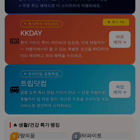
+ 무료 취소 혜택으로 더 스마트하게 여행하세요.
★ 후기 1위
✦ 현지투어·액티비티
KKDAY
🎫
바로
예약 →
현지 가이드 투어, 테마파크 입장권, 이색 체험까지
— 여행지에서만 할 수 있는 특별한 순간을 KKDAY로
미리 예약하고 최대 혜택을 누리세요.
✦ 프리미엄 공항픽업
트립닷컴
🚐
픽업
예약 →
공항 도착 즉시 전담 기사가 안내 — 전용 차량으로
호텔까지 짐 걱정 없이, 피곤한 이동을 프리미엄 픽업
서비스로 편안하게 시작하세요.
🔥 생활/건강 특가 랭킹
1
2