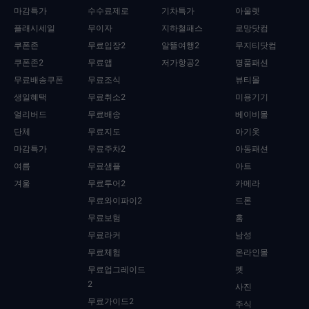
마감특가
수수료제로
기차특가
아울렛
플래시세일
무이자
지하철패스
로망닷컴
쿠폰존
무료입장2
알뜰여행2
무지티닷컴
쿠폰존2
무료앱
저가항공2
명품패션
무료배송쿠폰
무료조식
뷰티몰
생일혜택
무료취소2
미용기기
얼리버드
무료배송
베이비몰
단체
무료지도
아기옷
마감특가
무료주차2
아동패션
여름
무료샘플
아트
겨울
무료투어2
카메라
무료와이파이2
드론
무료보험
홈
무료라커
남성
무료체험
온라인몰
무료업그레이드
펫
2
사진
무료가이드2
주식