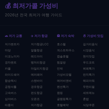
💰 최저가콜 가성비
2026년 전국 최저가 여행 가이드
🚗 저가 교통
✈️ 저가 항공
🏨 저가 숙박
🍜 가성비 맛집
저가렌트카
저가항공LCC
호스텔
길거리음식
마당
알뜰항공
게스트하우스
시장음식
이코노미카
레드아이
캡슐호텔
현지맛집
경차렌트
땡처리항공
찜질방
푸드코트
카풀
마일리지항공
민박
뷔페특가
라이드쉐어
에러페어
가성비모텔
런치특가
합승택시
스탠바이
에어비앤비
해피아워
공항셔틀
경유항공
펜션특가
무한리필
고속버스
편도항공
캠핑
세트메뉴
심야버스
오픈조
글램핑특가
혼밥
따릉이
저가항공
호텔예약
식당쿠폰