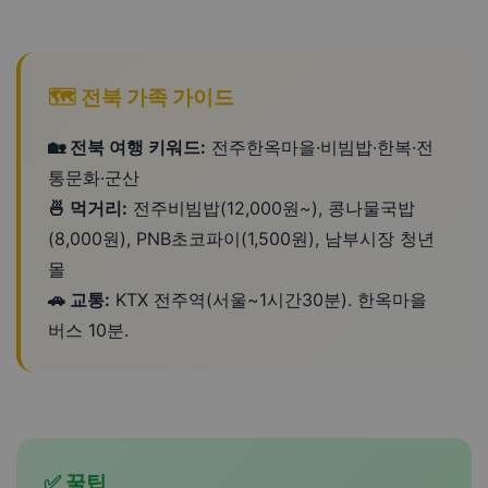
🗺️ 전북 가족 가이드
🏡 전북 여행 키워드:
전주한옥마을·비빔밥·한복·전
통문화·군산
🍜 먹거리:
전주비빔밥(12,000원~), 콩나물국밥
(8,000원), PNB초코파이(1,500원), 남부시장 청년
몰
🚗 교통:
KTX 전주역(서울~1시간30분). 한옥마을
버스 10분.
✅ 꿀팁