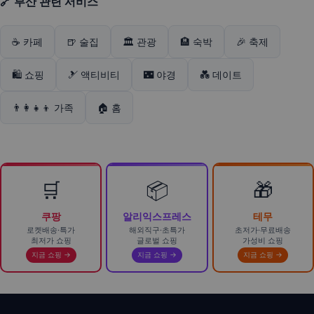
🔗 부산 관련 서비스
☕ 카페
🍺 술집
🏛️ 관광
🏨 숙박
🎉 축제
🛍️ 쇼핑
🎿 액티비티
🌃 야경
💑 데이트
👨‍👩‍👧‍👦 가족
🏠 홈
🛒
📦
🎁
쿠팡
알리익스프레스
테무
로켓배송·특가
해외직구·초특가
초저가·무료배송
최저가 쇼핑
글로벌 쇼핑
가성비 쇼핑
지금 쇼핑 →
지금 쇼핑 →
지금 쇼핑 →