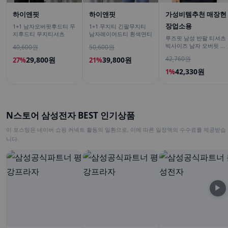
하이앤핏
하이앤핏
가성비템추천 매장현
장업소용
1+1 남자오버핏후드티 무
1+1 무지티 긴팔무지티
지후드티 무지티셔츠
남자레이어드티 흰색면티
루즈핏 남성 반팔 티셔츠
빅사이즈 남자 오버핏 티
40,600원
50,600원
셔츠 무지티셔츠 여름
42,760원
29,800원
39,800원
27%
21%
42,330원
1%
N스토어 삼성전자 BEST 인기상품
이 포스팅은 네이버 쇼핑 커넥트 활동의 일환으로, 이에 따른 일정액의 수수료를 제공받습
니다.
▶