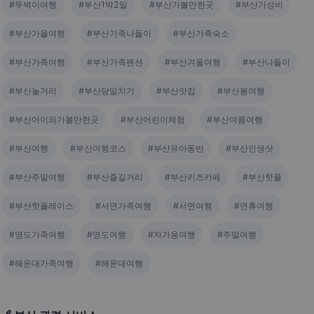
#뚜벅이여행
#부산1박2일
#부산가볼만한곳
#부산가성비
#부산가을여행
#부산가족나들이
#부산가족숙소
#부산가족여행
#부산가족펜션
#부산겨울여행
#부산나들이
#부산놀거리
#부산당일치기
#부산맛집
#부산봄여행
#부산아이와가볼만한곳
#부산어린이체험
#부산여름여행
#부산여행
#부산여행코스
#부산유아동반
#부산인생샷
#부산주말여행
#부산즐길거리
#부산키즈카페
#부산핫플
#부산핫플레이스
#서면가족여행
#서면여행
#연휴여행
#영도가족여행
#영도여행
#자가용여행
#주말여행
#해운대가족여행
#해운대여행