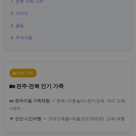
전북 가족 TOP
가이드
꿀팁
주의사항
🏡 전북 가족
🏡 전주·전북 인기 가족
🏡
한옥마을 가족체험
— 한복+전통놀이+한지공예. 아이 교육
+재미
🐠
군산 시간여행
— 근대건축물+박물관(2,000원). 교육 여행