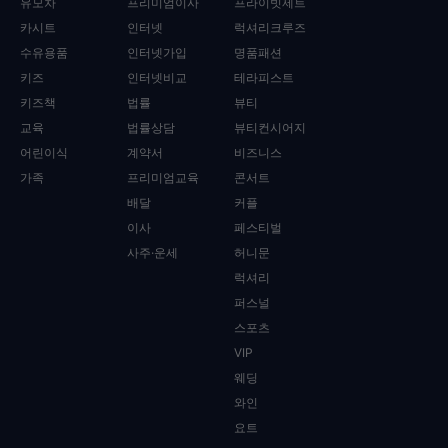
유모차
프리미엄이사
프라이빗제트
카시트
인터넷
럭셔리크루즈
수유용품
인터넷가입
명품패션
키즈
인터넷비교
테라피스트
키즈책
법률
뷰티
교육
법률상담
뷰티컨시어지
어린이식
계약서
비즈니스
가족
프리미엄교육
콘서트
배달
커플
이사
페스티벌
사주·운세
허니문
럭셔리
퍼스널
스포츠
VIP
웨딩
와인
요트