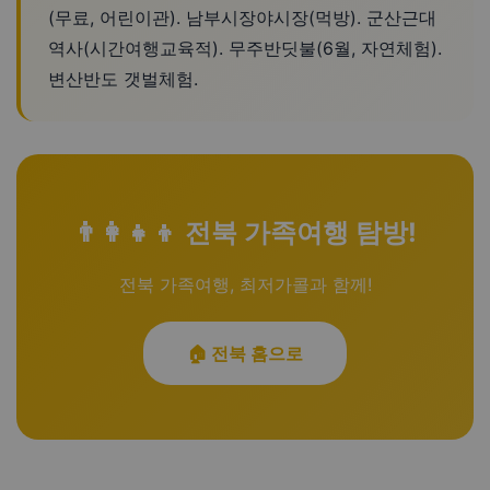
(무료, 어린이관). 남부시장야시장(먹방). 군산근대
역사(시간여행교육적). 무주반딧불(6월, 자연체험).
변산반도 갯벌체험.
👨‍👩‍👧‍👦 전북 가족여행 탐방!
전북 가족여행, 최저가콜과 함께!
🏠 전북 홈으로