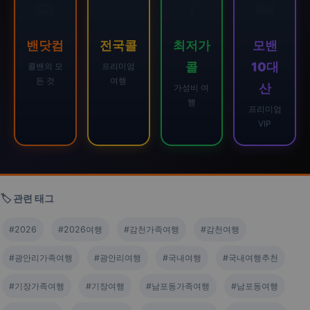
🚐
⭐
💰
👑
밴닷컴
전국콜
최저가
모밴
콜
10대
콜밴의 모
프리미엄
든 것
여행
산
가성비 여
행
프리미엄
VIP
🏷️ 관련 태그
#2026
#2026여행
#감천가족여행
#감천여행
#광안리가족여행
#광안리여행
#국내여행
#국내여행추천
#기장가족여행
#기장여행
#남포동가족여행
#남포동여행