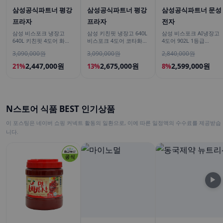
삼성공식파트너 평강
삼성공식파트너 평강
삼성공식파트너 문성
프라자
프라자
전자
삼성 비스포크 냉장고
삼성 키친핏 냉장고 640L
삼성 비스포크 AI냉장고
640L 키친핏 4도어 화이
비스포크 4도어 코타화이
4도어 902L 1등급
트+베이지
트
RM70F90M1DD 에센셜
3,090,000원
3,090,000원
2,840,000원
다크 메탈 푸드쇼케이스
2,447,000원
2,675,000원
2,599,000원
21%
13%
8%
N스토어 식품 BEST 인기상품
이 포스팅은 네이버 쇼핑 커넥트 활동의 일환으로, 이에 따른 일정액의 수수료를 제공받습
니다.
▶