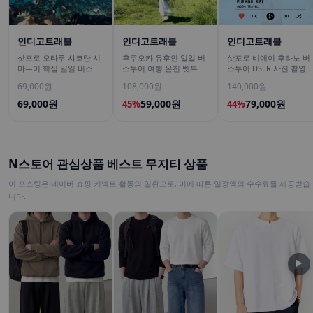
인디고트래블
인디고트래블
인디고트래블
삿포로 오타루 샤코탄 시
후쿠오카 유후인 일일 버
삿포로 비에이 후라노 버
마무이 핵심 일일 버스투
스투어 여행 온천 벳부 유
스투어 DSLR 사진 촬영
어/ DSLR 촬영
후다케 히타 다자이후
/[준페이 예약 식사]
69,000원
108,000원
140,000원
69,000원
59,000원
79,000원
45%
44%
N스토어 관심상품 베스트 무지티 상품
이 포스팅은 네이버 쇼핑 커넥트 활동의 일환으로, 이에 따른 일정액의 수수료를 제공받습
니다.
▶