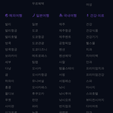
무료혜택
여성
🌏 해외여행
🗾 일본여행
🏝️ 국내여행
💊 건강·의료
발리
일본
제주
건강
발리항공
도쿄
제주항공
건강식품
발리호텔
도쿄항공
제주렌트
건강기기
방콕
도쿄관광
공항픽업
헬스몰
방콕항공
도쿄디즈니
펜션
치과
보라카이
메트로패스
펜션예약
치아미백
세부
팀랩
사찰
안과
다낭
오사카
템플스테이
프리미엄치과
괌
오사카항공
서핑
프리미엄건강
하와이
유니버설
서핑레슨
스파
홍콩
오사카패스
낚시
마사지
몰디브
후쿠오카
낚시투어
스파호텔
푸켓
런던
낚시요트
뷰티컨시어지
사이판
파리
번지점프
다이어트
싱가포르
뉴욕
글램핑
안과