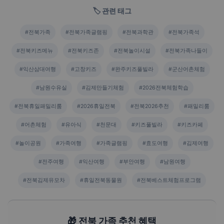
🏷️ 관련 태그
#전북가족
#전북가족글램핑
#전북과학관
#전북가족석
#전북키즈메뉴
#전북키즈존
#전북놀이시설
#전북가족나들이
#익산삼대여행
#고창키즈
#완주키즈풀빌라
#군산어촌체험
#남원수유실
#김제만들기체험
#2026전북체험학습
#전북휴일패밀리룸
#2026휴일전북
#전북2026추천
#패밀리룸
#어촌체험
#유아식
#천문대
#키즈풀빌라
#키즈카페
#놀이공원
#가족여행
#가족글램핑
#효도여행
#김제여행
#전주여행
#익산여행
#부안여행
#남원여행
#전북김제유모차
#휴일전북동물원
#전북베스트체험프로그램
🎁 전북 가족 추천 혜택