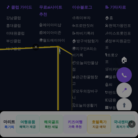
🎵 클럽 가이드
무료ai사이트
이슈블로그
📝 기타자료
추천
강남클럽
🎨취미부자
🏠홈
🤖에이아이샵
홍대클럽
☕프로딴짓러
🎤현역가왕인포
📰에이아이존
이태원클럽
📝하비기록러
🎶미스트롯인포
🌍월드에이아이
부산클럽
🏠방구석탐험가
💰정부지원금인
✕
포
대구클럽
🌍지구인A의소
비기록
🎙️트롯오디션인
🏠
포
📦오늘의만물상
점
🛒이커머스
📞
🍯은근한꿀템창
🚚물류
고
🤖AI
📍
🛒모두의장바구
🔌반도체
니
💵금융
⬆️
🗓️오늘의생활기
🏢부동산
록소
🚗자동차
💳스마트소비노
마리트
여행용품
해외골프
키즈여행
호텔특가
국내렌터카
🏠
🏨
🚗
🛡️
📢
⚡에너지
🏠
🍜
🏛️
🛒
📞
✕
트
특가픽
혜택가 제공
폭탄 세일
가족 추천
지금 예약
최저가 픽
📦이사
본사
호텔
렌터카
보험
광고
홈
맛집
관광
쿠팡
문의
🔍방구석취향연