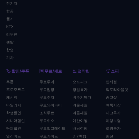
전기차
항공
헬기
KTX
리무진
렌탈
합승
기차
🏷️ 할인/쿠폰
🆓 무료/제로
📉 절약팁
🛒 쇼핑
쿠폰
무료투어
오프피크
면세점
프로모코드
무료입장
평일특가
팩토리아울렛
캐시백
무료주차
비수기특가
중고샵
마일리지
무료와이파이
겨울세일
벼룩시장
학생할인
조식무료
여름세일
재고특가
시니어할인
무료취소
예산여행
여행보험
단체할인
무료업그레이드
배낭여행
로밍특가
얼리버드
무료가이드
DIY여행
환전