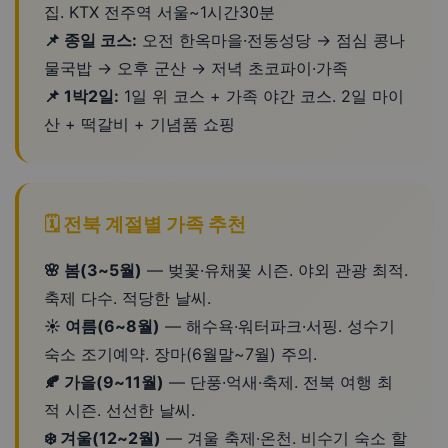
집. KTX 전주역 서울~1시간30분
📌 종일 코스:
오전 한옥마을·전동성당 → 점심 콩나
물국밥 → 오후 군산 → 저녁 초코파이·가족
📌 1박2일:
1일 위 코스 + 가족 야간 코스. 2일 마이
산 + 떡갈비 + 기념품 쇼핑
🗓️ 전북 계절별 가족 추천
🌸 봄(3~5월)
— 벚꽃·유채꽃 시즌. 야외 관광 최적.
축제 다수. 적당한 날씨.
☀️ 여름(6~8월)
— 해수욕·워터파크·서핑. 성수기
숙소 조기예약. 장마(6월말~7월) 주의.
🍂 가을(9~11월)
— 단풍·억새·축제. 전북 여행 최
적 시즌. 선선한 날씨.
❄️ 겨울(12~2월)
— 겨울 축제·온천. 비수기 숙소 할