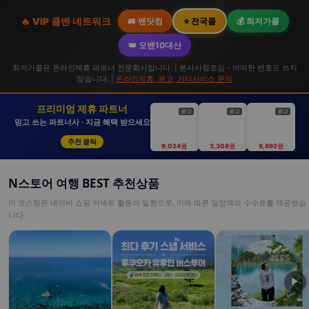
🔥 VIP 콜밴 네트워크
🚐 밴닷컴
⭐ 전국콜
💰 최저가콜
👑 모밴10대산
최저가콜은 온라인제휴 파트너 전문회사입니다. | 본사사칭조심 - 어떠한 번호도 쓰지
않습니다. |
온라인제휴, 광고, 기타서비스 문의
프리미엄 제휴 파트너
광고
광고
광고
믿고 쓰는 파트너사 · 지금 혜택 받으세요
추천 클릭
9,024원
3,308원
8,892원
N스토어 여행 BEST 추천상품
이 포스팅은 네이버 쇼핑 커넥트 활동의 일환으로, 이에 따른 일정액의 수수료를 제공받습
니다.
▶