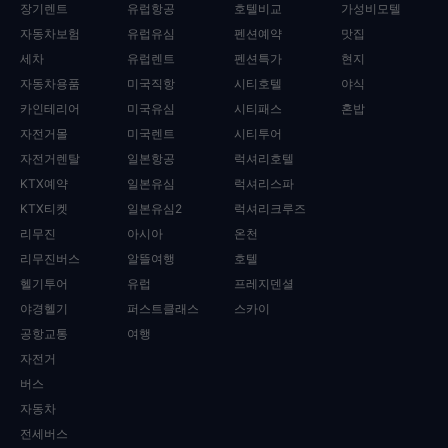
장기렌트
유럽항공
호텔비교
가성비모텔
자동차보험
유럽유심
펜션예약
맛집
세차
유럽렌트
펜션특가
현지
자동차용품
미국직항
시티호텔
야식
카인테리어
미국유심
시티패스
혼밥
자전거몰
미국렌트
시티투어
자전거렌탈
일본항공
럭셔리호텔
KTX예약
일본유심
럭셔리스파
KTX티켓
일본유심2
럭셔리크루즈
리무진
아시아
온천
리무진버스
알뜰여행
호텔
헬기투어
유럽
프레지덴셜
야경헬기
퍼스트클래스
스카이
공항교통
여행
자전거
버스
자동차
전세버스