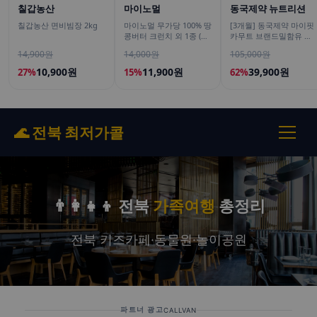
칠갑농산
마이노멀
동국제약 뉴트리션
칠갑농산 면비빔장 2kg
마이노멀 무가당 100% 땅
[3개월] 동국제약 마이핏
콩버터 크런치 외 1종 (땅
카무트 브랜드밀함유 효
콩잼, 피넛버터)
소 골드 곡물 발효 역가수
14,900원
14,000원
105,000원
치 30포, 3개
10,900원
11,900원
39,900원
27%
15%
62%
🌊 전북 최저가콜
👨‍👩‍👧‍👦 전북
가족여행
총정리
전북 키즈카페·동물원·놀이공원
파트너 광고
CALLVAN