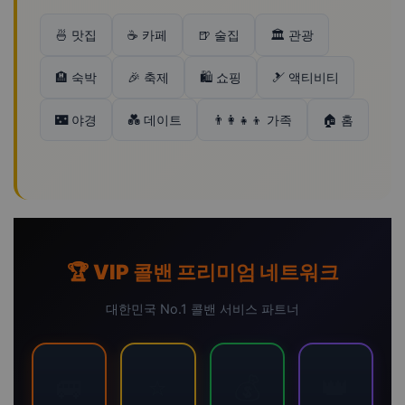
🍜 맛집
☕ 카페
🍺 술집
🏛️ 관광
🏨 숙박
🎉 축제
🛍️ 쇼핑
🎿 액티비티
🌃 야경
💑 데이트
👨‍👩‍👧‍👦 가족
🏠 홈
🏆 VIP 콜밴 프리미엄 네트워크
대한민국 No.1 콜밴 서비스 파트너
🚐
⭐
💰
👑