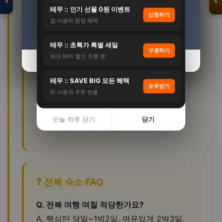
›
‹
5%
56%
테무 :: 인기 선물 0원 이벤트
신청하기
앱 사용자 한정 혜택
등급
1인 1일
포함
자세히 보기 →
자세히 보기 →
무료관광+시장먹
입점 · 제휴 문의
테무 :: 초특가 특별 세일
🏷️ 가
구경하기
50,000~80,000원
거리+게스트하우
최대 90% 할인 진행 중
성비
오늘 하루 닫기
오늘 하루 닫기
닫기
닫기
스
테무 :: SAVE BIG 모든 혜택
100,000~150,000
유료관광+맛집
모두받기
⭐ 중급
전 사용자 쿠폰 번들
원
+호텔
💎 프
고급+파인다이닝
200,000원+
오늘 하루 닫기
닫기
리미엄
+리조트
❓ 전북 숙소 FAQ
Q. 전북 여행 며칠 적당한가요?
A. 핵심만 당일~1박2일. 여유있게 2박3일.