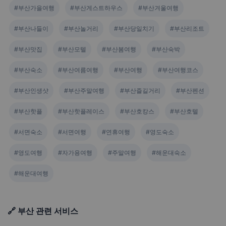
#부산가을여행
#부산게스트하우스
#부산겨울여행
#부산나들이
#부산놀거리
#부산당일치기
#부산리조트
#부산맛집
#부산모텔
#부산봄여행
#부산숙박
#부산숙소
#부산여름여행
#부산여행
#부산여행코스
#부산인생샷
#부산주말여행
#부산즐길거리
#부산펜션
#부산핫플
#부산핫플레이스
#부산호캉스
#부산호텔
#서면숙소
#서면여행
#연휴여행
#영도숙소
#영도여행
#자가용여행
#주말여행
#해운대숙소
#해운대여행
🔗 부산 관련 서비스