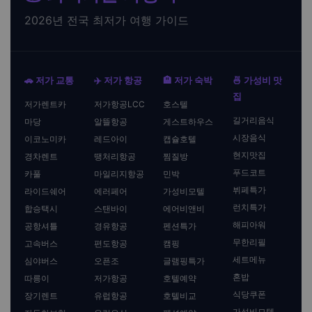
2026년 전국 최저가 여행 가이드
🚗 저가 교통
✈️ 저가 항공
🏨 저가 숙박
🍜 가성비 맛
집
저가렌트카
저가항공LCC
호스텔
길거리음식
마당
알뜰항공
게스트하우스
시장음식
이코노미카
레드아이
캡슐호텔
현지맛집
경차렌트
땡처리항공
찜질방
푸드코트
카풀
마일리지항공
민박
뷔페특가
라이드쉐어
에러페어
가성비모텔
런치특가
합승택시
스탠바이
에어비앤비
해피아워
공항셔틀
경유항공
펜션특가
무한리필
고속버스
편도항공
캠핑
세트메뉴
심야버스
오픈조
글램핑특가
혼밥
따릉이
저가항공
호텔예약
식당쿠폰
장기렌트
유럽항공
호텔비교
가성비모텔