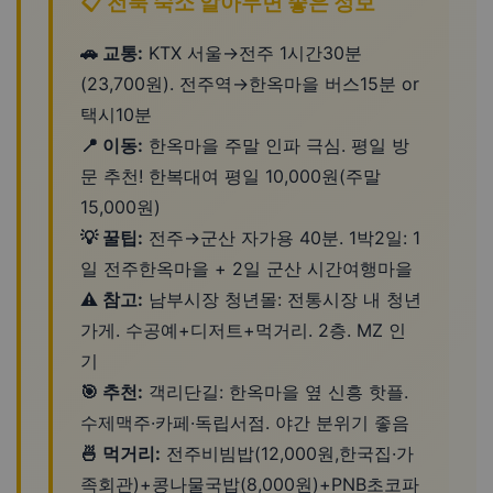
📋 전북 숙소 알아두면 좋은 정보
🚗 교통:
KTX 서울→전주 1시간30분
(23,700원). 전주역→한옥마을 버스15분 or
택시10분
📍 이동:
한옥마을 주말 인파 극심. 평일 방
문 추천! 한복대여 평일 10,000원(주말
15,000원)
💡 꿀팁:
전주→군산 자가용 40분. 1박2일: 1
일 전주한옥마을 + 2일 군산 시간여행마을
⚠️ 참고:
남부시장 청년몰: 전통시장 내 청년
가게. 수공예+디저트+먹거리. 2층. MZ 인
기
🎯 추천:
객리단길: 한옥마을 옆 신흥 핫플.
수제맥주·카페·독립서점. 야간 분위기 좋음
🍜 먹거리:
전주비빔밥(12,000원,한국집·가
족회관)+콩나물국밥(8,000원)+PNB초코파