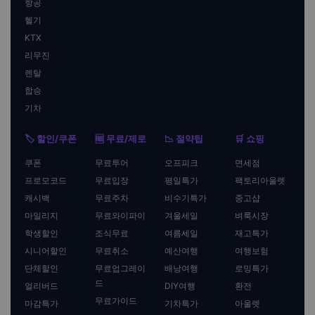
항공
헬기
KTX
리무진
렌탈
합승
기차
🏷️ 할인/쿠폰
🆓 무료/제로
📉 절약팁
🛒 쇼핑
쿠폰
무료투어
오프피크
면세점
프로모코드
무료입장
평일특가
팩토리아울렛
캐시백
무료주차
비수기특가
중고샵
마일리지
무료와이파이
겨울세일
벼룩시장
학생할인
조식무료
여름세일
재고특가
시니어할인
무료취소
예산여행
여행보험
단체할인
무료업그레이
배낭여행
로밍특가
드
얼리버드
DIY여행
환전
무료가이드
마감특가
기차특가
아울렛