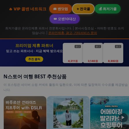
🔥 VIP 콜밴 네트워크
🚐 밴닷컴
⭐ 전국콜
💰 최저가콜
👑 모밴10대산
최저가콜은 온라인제휴 파트너 전문회사입니다. | 본사사칭조심 - 어떠한 번호도 쓰지
않습니다. |
온라인제휴, 광고, 기타서비스 문의
프리미엄 제휴 파트너
광고
광고
광고
믿고 쓰는 파트너사 · 지금 혜택 받으세요
추천 클릭
4,211원
3,140원
8,892원
N스토어 여행 BEST 추천상품
이 포스팅은 네이버 쇼핑 커넥트 활동의 일환으로, 이에 따른 일정액의 수수료를 제공받습
니다.
▶