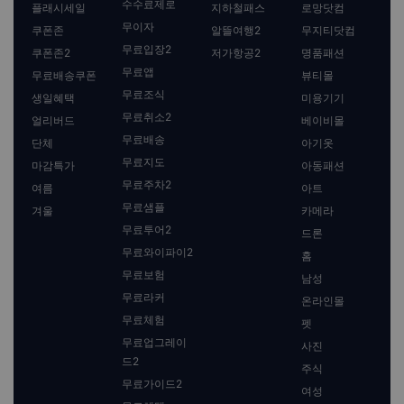
수수료제로
플래시세일
지하철패스
로망닷컴
무이자
쿠폰존
알뜰여행2
무지티닷컴
무료입장2
쿠폰존2
저가항공2
명품패션
무료앱
무료배송쿠폰
뷰티몰
무료조식
생일혜택
미용기기
무료취소2
얼리버드
베이비몰
무료배송
단체
아기옷
무료지도
마감특가
아동패션
무료주차2
여름
아트
무료샘플
겨울
카메라
무료투어2
드론
무료와이파이2
홈
무료보험
남성
무료라커
온라인몰
무료체험
펫
무료업그레이
사진
드2
주식
무료가이드2
여성