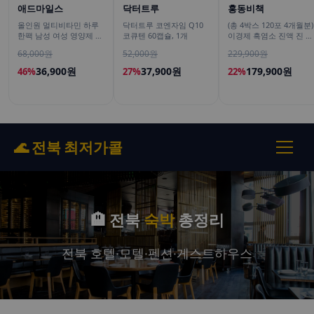
애드마일스
닥터트루
홍동비책
올인원 멀티비타민 하루
닥터트루 코엔자임 Q10
(총 4박스 120포 4개월분)
한팩 남성 여성 영양제 오
코큐텐 60캡슐, 1개
이경제 흑염소 진액 진 엑
피스팩 22포, 1개
기스 즙 이경재 국내산 리
68,000원
52,000원
229,900원
뉴얼 70ml 30포, 4개
36,900원
37,900원
179,900원
46%
27%
22%
🌊 전북 최저가콜
🏨 전북
숙박
총정리
전북 호텔·모텔·펜션·게스트하우스