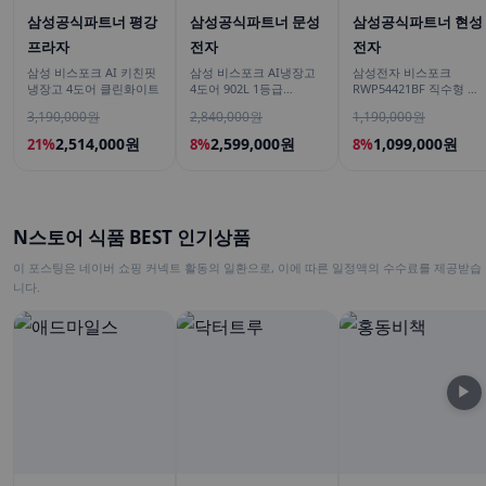
삼성공식파트너 평강
삼성공식파트너 문성
삼성공식파트너 현성
프라자
전자
전자
삼성 비스포크 AI 키친핏
삼성 비스포크 AI냉장고
삼성전자 비스포크
냉장고 4도어 클린화이트
4도어 902L 1등급
RWP54421BF 직수형 냉
RM70F90M1ZD 에센셜
온정수기 싱크대 빌트인
3,190,000원
2,840,000원
1,190,000원
화이트 푸드쇼케이스
언더싱크 화이트
2,514,000원
2,599,000원
1,099,000원
21%
8%
8%
N스토어 식품 BEST 인기상품
이 포스팅은 네이버 쇼핑 커넥트 활동의 일환으로, 이에 따른 일정액의 수수료를 제공받습
니다.
▶