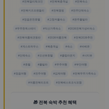
#전북얼리체크인
#전북복층객실
#전북숙소
#전북키즈프렌들리
#전북캠핑
#전주단체숙소
#정읍온천호텔
#고창커플숙소
#완주풀빌라
#무주한옥스테이
#익산가족숙소
#2026전북가성비숙소
#전북여름애견동반
#2026여름전북
#전북2026추천
#게스트하우스
#복층객실
#숙소
#바베큐
#단체숙소
#오션뷰호텔
#클럽라운지
#시티뷰
#호텔
#풀빌라
#무주여행
#부안여행
#정읍여행
#전주여행
#김제여행
#전북무주가족숙소
#여름전북리조트
#전북베스트조식포함
🎁 전북 숙박 추천 혜택