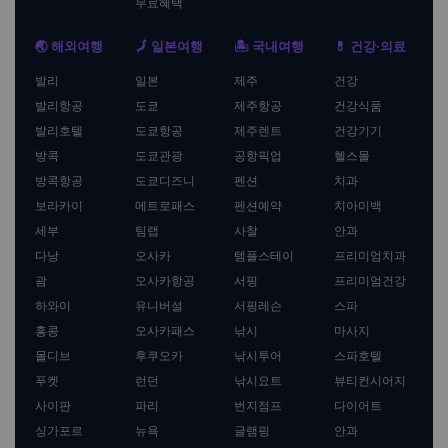
무료혜택
🌏 해외여행
🗾 일본여행
🏝️ 국내여행
💊 건강·의료
발리
일본
제주
건강
발리항공
도쿄
제주항공
건강식품
발리호텔
도쿄항공
제주렌트
건강기기
방콕
도쿄관광
공항픽업
헬스몰
방콕항공
도쿄디즈니
펜션
치과
보라카이
메트로패스
펜션예약
치아미백
세부
팀랩
사찰
안과
다낭
오사카
템플스테이
프리미엄치과
괌
오사카항공
서핑
프리미엄건강
하와이
유니버설
서핑레슨
스파
홍콩
오사카패스
낚시
마사지
몰디브
후쿠오카
낚시투어
스파호텔
푸켓
런던
낚시요트
뷰티컨시어지
사이판
파리
번지점프
다이어트
싱가포르
뉴욕
글램핑
안과