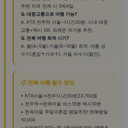
주변 지역 연계 시 3박4일.
Q. 대중교통으로 여행 가능?
A. KTX 전주역 서울~1시간30분. 시내 대중
교통+택시 OK. 외곽은 자가용 추천.
Q. 전북 여행 최적 시기?
A. 봄(4~5월)·가을(9~10월) 최적. 여름 성
수기(혼잡↑가격↑). 겨울 비수기(할인).
📋 전북 여행 필수 정보
• KTX서울→전주1시간30분23,700원
• 전주역→한옥마을 버스15분 택시10분
• 한옥마을 주말극혼잡 평일추천! 한복평일
10,000
• 비빔밥12,000+콩나물국밥8,000+PNB초