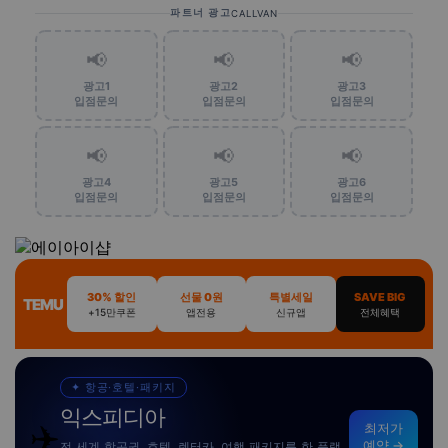
파트너 광고
CALLVAN
📢
📢
📢
광고1
광고2
광고3
입점문의
입점문의
입점문의
📢
📢
📢
광고4
광고5
광고6
입점문의
입점문의
입점문의
30% 할인
선물 0원
특별세일
SAVE BIG
TEMU
+15만쿠폰
앱전용
신규앱
전체혜택
✦ 항공·호텔·패키지
익스피디아
✈️
최저가
예약 →
전 세계 항공권, 호텔, 렌터카, 여행 패키지를 한 플랫