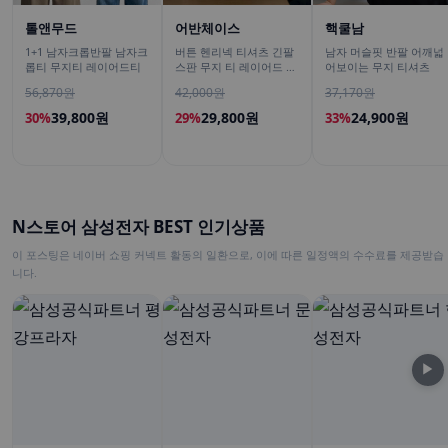
톨앤무드
어반체이스
핵쿨남
1+1 남자크롭반팔 남자크
버튼 헨리넥 티셔츠 긴팔
남자 머슬핏 반팔 어깨넓
롭티 무지티 레이어드티
스판 무지 티 레이어드 이
어보이는 무지 티셔츠
너 남녀공용 봄신상 남친
56,870원
42,000원
37,170원
룩
39,800원
29,800원
24,900원
30%
29%
33%
N스토어 삼성전자 BEST 인기상품
이 포스팅은 네이버 쇼핑 커넥트 활동의 일환으로, 이에 따른 일정액의 수수료를 제공받습
니다.
▶