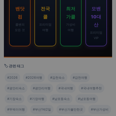
밴닷
전국
최저
모밴
컴
콜
가콜
10대
산
콜밴의
프리미엄
가성비
모든 것
여행
여행
프리미엄
VIP
🏷️ 관련 태그
#2026
#2026여행
#감천숙소
#감천여행
#광안리숙소
#광안리여행
#국내여행
#국내여행추천
#기장숙소
#기장여행
#남포동숙소
#남포동여행
#뚜벅이여행
#부산1박2일
#부산가볼만한곳
#부산가성비