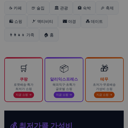
☕ 카페
🍺 술집
🏛️ 관광
🏨 숙박
🎉 축제
🛍️ 쇼핑
🎿 액티비티
🌃 야경
💑 데이트
👨‍👩‍👧‍👦 가족
🏠 홈
🛒
📦
🎁
쿠팡
알리익스프레스
테무
로켓배송·특가
해외직구·초특가
초저가·무료배송
최저가 쇼핑
글로벌 쇼핑
가성비 쇼핑
지금 쇼핑 →
지금 쇼핑 →
지금 쇼핑 →
💰 최저가콜 가성비