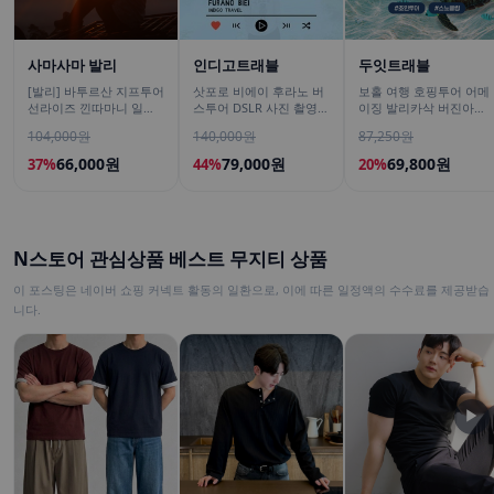
사마사마 발리
인디고트래블
두잇트래블
[발리] 바투르산 지프투어
삿포로 비에이 후라노 버
보홀 여행 호핑투어 어메
선라이즈 낀따마니 일출
스투어 DSLR 사진 촬영
이징 발리카삭 버진아일
한국어가이드 우붓 짱구
/[준페이 예약 식사]
랜드 돌고래 거북이 픽드
104,000원
140,000원
87,250원
택시투어
랍 포함
66,000원
79,000원
69,800원
37%
44%
20%
N스토어 관심상품 베스트 무지티 상품
이 포스팅은 네이버 쇼핑 커넥트 활동의 일환으로, 이에 따른 일정액의 수수료를 제공받습
니다.
▶