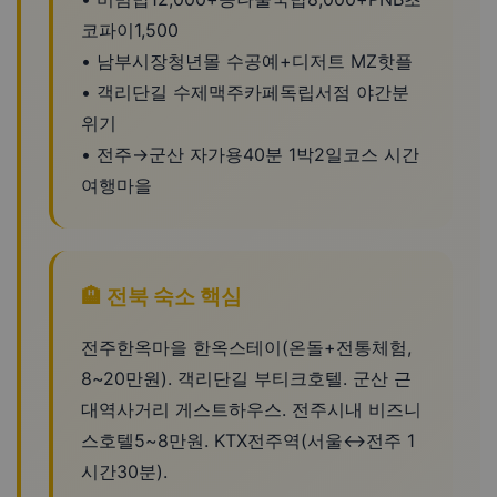
코파이1,500
• 남부시장청년몰 수공예+디저트 MZ핫플
• 객리단길 수제맥주카페독립서점 야간분
위기
• 전주→군산 자가용40분 1박2일코스 시간
여행마을
🏨 전북 숙소 핵심
전주한옥마을 한옥스테이(온돌+전통체험,
8~20만원). 객리단길 부티크호텔. 군산 근
대역사거리 게스트하우스. 전주시내 비즈니
스호텔5~8만원. KTX전주역(서울↔전주 1
시간30분).