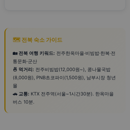
🗺️ 전북 숙소 가이드
🏡 전북 여행 키워드:
전주한옥마을·비빔밥·한복·전
통문화·군산
🍜 먹거리:
전주비빔밥(12,000원~), 콩나물국밥
(8,000원), PNB초코파이(1,500원), 남부시장 청년
몰
🚗 교통:
KTX 전주역(서울~1시간30분). 한옥마을
버스 10분.