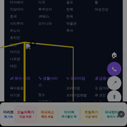
타이베이
미국
골프
물
치앙마이
후쿠오카
한복
여성건강
중국
JR패스
한옥
시티투어
오키나와
박물관
하노이
투어
호치민
✕
인천
마카오
🏠
나트랑
대만
📞
👶 육아·키즈
🔧 생활서비
✨ 프리미엄
💰 금융·매매
📍
스
육아용품
프리미엄
🥇 금거래
청소
아기옷
프리미엄렌탈
🪙 코인
⬆️
가정청소
이유식
프라이빗
📈 주식
사무실청소
장난감
프라이빗셰프
🚐 콜밴매매
마리트
오늘의특가
국내숙소
마이팩
호텔특가
국내렌터카
🏠
🏨
🚗
🛡️
📢
🏠
🍜
🏛️
🛒
📞
✕
욕실청소
기저귀
프라이빗다이
📦 콜밴이사
특가픽
지금 바로
폭탄 세일
추가할인 팩
지금 예약
최저가 픽
닝
본사
호텔
렌터카
보험
광고
홈
맛집
관광
쿠팡
문의
프리미엄청소
유모차