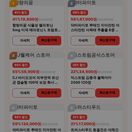
1
2
41% 할인
56% 할인
41%
19,800원
56%
87,000원
33,600원
200,000원
함량의꿈 식물성 멜라토닌
닥터파이토 루테인 지아잔틴 아
5mg 미국 메라토닌 L 트립토판
스타잔틴 서목태 추출물 8중 복
룰라바이
합기능성 30캡슐 4개
N쇼핑구매
N쇼핑구매
자세히
자세히
3
4
55% 할인
22% 할인
55%
58,900원
22%
34,900원
130,500원
45,000원
CJ 바이오코어 피부면역 유산
익스트림 김종국 블랙마카
균 캡슐형 100억 보장 화사 유
2500 120정
산균 30캡슐 5개
N쇼핑구매
N쇼핑구매
자세히
자세히
5
6
59% 할인
21% 할인
59%
124,000원
21%
17,000원
300,000원
21,500원
닥터파이토 루테인 지아잔틴 아
트러스티푸드 동결건조 야채간