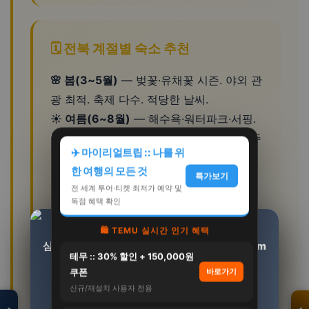
🗓️ 전북 계절별 숙소 추천
🌸 봄(3~5월)
— 벚꽃·유채꽃 시즌. 야외 관
광 최적. 축제 다수. 적당한 날씨.
☀️ 여름(6~8월)
— 해수욕·워터파크·서핑.
성수기 숙소 조기예약. 장마(6월말~7월) 주
✈️ 마이리얼트립 :: 나를 위
의.
한 여행의 모든 것
🍂 가을(9~11월)
— 단풍·억새·축제. 전북
특가보기
전 세계 투어·티켓 최저가 예약 및
여행 최적 시즌. 선선한 날씨.
독점 혜택 확인
❄️ 겨울(12~2월)
— 겨울 축제·온천. 비수기
🛍️ TEMU 실시간 인기 혜택
숙소 할인. 방한 준비 필수.
삼성 갤럭시 워치8 (강화유리 2매 패키지) 40mm
[썸머 기획전] 루테인 지아잔틴 아스타잔틴 서목
모두의백화점
테무 :: 30% 할인 + 150,000원
태 추출물 식물성캡슐…
블루투스 (히든…
명품 · 패션 · 생활
쿠폰
바로가기
총집합 보기
200,000원
419,000원
신규/재설치 사용자 전용
💰 전북 숙소 예산 가이드
398,000원
87,000원