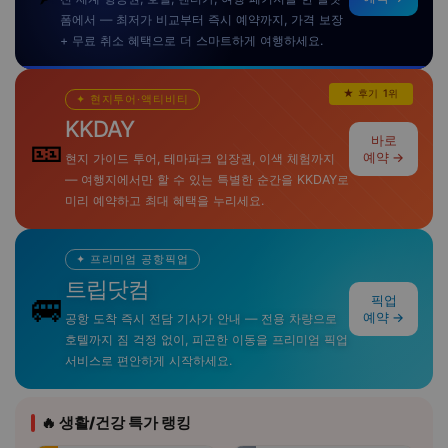
폼에서 — 최저가 비교부터 즉시 예약까지, 가격 보장
+ 무료 취소 혜택으로 더 스마트하게 여행하세요.
★ 후기 1위
✦ 현지투어·액티비티
KKDAY
🎫
바로
예약 →
현지 가이드 투어, 테마파크 입장권, 이색 체험까지
— 여행지에서만 할 수 있는 특별한 순간을 KKDAY로
미리 예약하고 최대 혜택을 누리세요.
✦ 프리미엄 공항픽업
트립닷컴
🚐
픽업
예약 →
공항 도착 즉시 전담 기사가 안내 — 전용 차량으로
호텔까지 짐 걱정 없이, 피곤한 이동을 프리미엄 픽업
서비스로 편안하게 시작하세요.
🔥 생활/건강 특가 랭킹