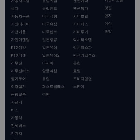
자동차보험
유럽유심
펜션예약
맛집
세차
유럽렌트
펜션특가
현지
자동차용품
미국직항
시티호텔
야식
카인테리어
미국유심
시티패스
혼밥
자전거몰
미국렌트
시티투어
자전거렌탈
일본항공
럭셔리호텔
KTX예약
일본유심
럭셔리스파
KTX티켓
일본유심2
럭셔리크루즈
리무진
아시아
온천
리무진버스
알뜰여행
호텔
헬기투어
유럽
프레지덴셜
야경헬기
퍼스트클래스
스카이
공항교통
여행
자전거
버스
자동차
전세버스
전기차