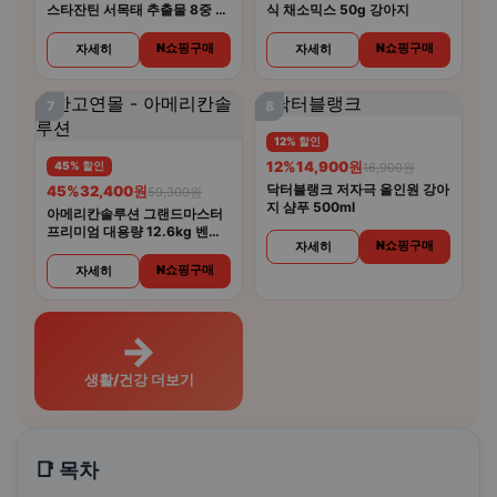
스타잔틴 서목태 추출물 8중 복
식 채소믹스 50g 강아지
합기능성 30캡슐 6개
N쇼핑구매
N쇼핑구매
자세히
자세히
7
8
12% 할인
12%
14,900원
45% 할인
16,900원
닥터블랭크 저자극 올인원 강아
45%
32,400원
59,300원
지 샴푸 500ml
아메리칸솔루션 그랜드마스터
프리미엄 대용량 12.6kg 벤토
N쇼핑구매
자세히
나이트 고양이모래
N쇼핑구매
자세히
→
생활/건강 더보기
📑 목차