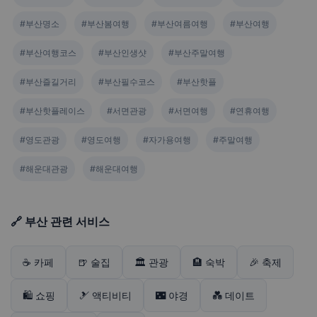
#부산명소
#부산봄여행
#부산여름여행
#부산여행
#부산여행코스
#부산인생샷
#부산주말여행
#부산즐길거리
#부산필수코스
#부산핫플
#부산핫플레이스
#서면관광
#서면여행
#연휴여행
#영도관광
#영도여행
#자가용여행
#주말여행
#해운대관광
#해운대여행
🔗 부산 관련 서비스
☕ 카페
🍺 술집
🏛️ 관광
🏨 숙박
🎉 축제
🛍️ 쇼핑
🎿 액티비티
🌃 야경
💑 데이트