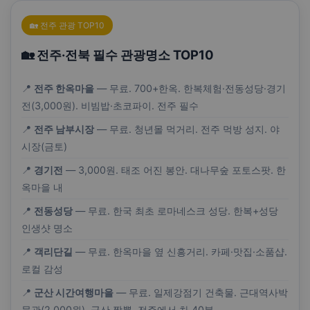
🏡 전주 관광 TOP10
🏡 전주·전북 필수 관광명소 TOP10
📍
전주 한옥마을
— 무료. 700+한옥. 한복체험·전동성당·경기
전(3,000원). 비빔밥·초코파이. 전주 필수
📍
전주 남부시장
— 무료. 청년몰 먹거리. 전주 먹방 성지. 야
시장(금토)
📍
경기전
— 3,000원. 태조 어진 봉안. 대나무숲 포토스팟. 한
옥마을 내
📍
전동성당
— 무료. 한국 최초 로마네스크 성당. 한복+성당
인생샷 명소
📍
객리단길
— 무료. 한옥마을 옆 신흥거리. 카페·맛집·소품샵.
로컬 감성
📍
군산 시간여행마을
— 무료. 일제강점기 건축물. 근대역사박
물관(2,000원). 군산 짬뽕. 전주에서 차 40분