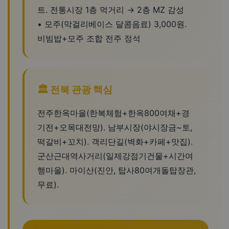
트. 전통시장 1층 먹거리 → 2층 MZ 감성
• 모주(막걸리베이스 달콤음료) 3,000원.
비빔밥+모주 조합 전주 정석
🏛️ 전북 관광 핵심
전주한옥마을(한복체험+한옥800여채+경
기전+오목대전망). 남부시장(야시장금~토,
떡갈비+꼬치). 객리단길(벽화+카페+맛집).
군산근대역사거리(일제강점기건물+시간여
행마을). 마이산(진안, 탑사80여개돌탑장관,
무료).