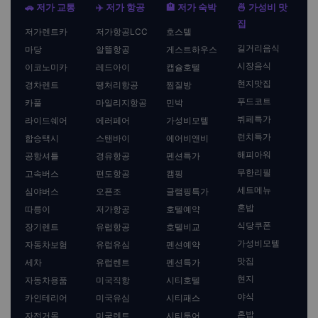
🚗 저가 교통
✈️ 저가 항공
🏨 저가 숙박
🍜 가성비 맛
집
저가렌트카
저가항공LCC
호스텔
길거리음식
마당
알뜰항공
게스트하우스
시장음식
이코노미카
레드아이
캡슐호텔
현지맛집
경차렌트
땡처리항공
찜질방
푸드코트
카풀
마일리지항공
민박
뷔페특가
라이드쉐어
에러페어
가성비모텔
런치특가
합승택시
스탠바이
에어비앤비
해피아워
공항셔틀
경유항공
펜션특가
무한리필
고속버스
편도항공
캠핑
세트메뉴
심야버스
오픈조
글램핑특가
혼밥
따릉이
저가항공
호텔예약
식당쿠폰
장기렌트
유럽항공
호텔비교
가성비모텔
자동차보험
유럽유심
펜션예약
맛집
세차
유럽렌트
펜션특가
현지
자동차용품
미국직항
시티호텔
야식
카인테리어
미국유심
시티패스
혼밥
자전거몰
미국렌트
시티투어