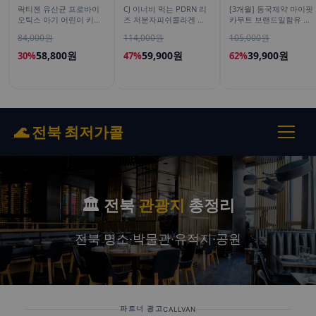
락티젠 유산균 프로바이
CJ 이너비 먹는 PDRN 리
[3개월] 동국제약 마이핏
오틱스 아기 어린이 키즈
즈 저분자피쉬콜라겐 히
카무트 브랜드밀함유 효
임산부 성인 온가족 30포,
알루론산 뮤신 스틱젤리
소 골드 곡물 발효 역가수
84,000원
114,000원
105,000원
2개
14포, 3개
치 30포, 3개
58,800원
59,900원
39,900원
30%
47%
62%
🌊 전북 최저가콜
🏛️ 전북
관광지
총정리
전북 명소·박물관·유적지·공원
파트너 광고
CALLVAN