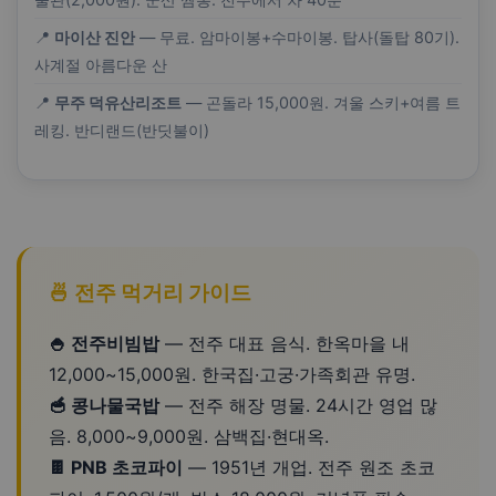
📍
마이산 진안
— 무료. 암마이봉+수마이봉. 탑사(돌탑 80기).
사계절 아름다운 산
📍
무주 덕유산리조트
— 곤돌라 15,000원. 겨울 스키+여름 트
레킹. 반디랜드(반딧불이)
🍜 전주 먹거리 가이드
🍚 전주비빔밥
— 전주 대표 음식. 한옥마을 내
12,000~15,000원. 한국집·고궁·가족회관 유명.
🥣 콩나물국밥
— 전주 해장 명물. 24시간 영업 많
음. 8,000~9,000원. 삼백집·현대옥.
🍫 PNB 초코파이
— 1951년 개업. 전주 원조 초코