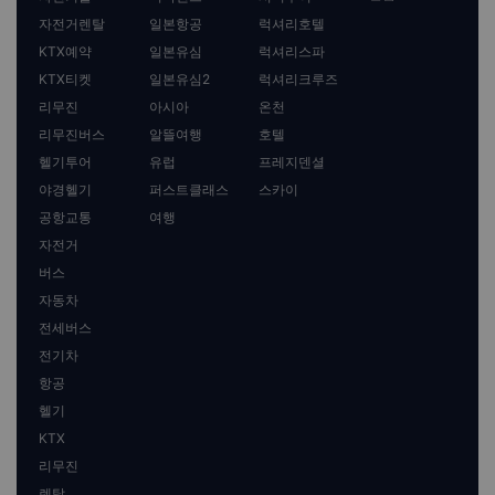
자전거렌탈
일본항공
럭셔리호텔
KTX예약
일본유심
럭셔리스파
KTX티켓
일본유심2
럭셔리크루즈
리무진
아시아
온천
리무진버스
알뜰여행
호텔
헬기투어
유럽
프레지덴셜
야경헬기
퍼스트클래스
스카이
공항교통
여행
자전거
버스
자동차
전세버스
전기차
항공
헬기
KTX
리무진
렌탈