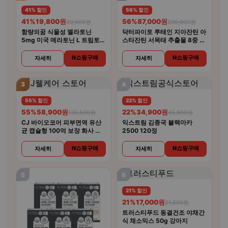
41% 할인
56% 할인
41%
19,800원
56%
87,000원
33,600원
200,000원
함량의꿈 식물성 멜라토닌
닥터파이토 루테인 지아잔틴 아
5mg 미국 메라토닌 L 트립토판
스타잔틴 서목태 추출물 8중 복
룰라바이
합기능성 30캡슐 4개
N쇼핑구매
N쇼핑구매
자세히
자세히
3
4
55% 할인
22% 할인
55%
58,900원
22%
34,900원
130,500원
45,000원
CJ 바이오코어 피부면역 유산
익스트림 김종국 블랙마카
균 캡슐형 100억 보장 화사 유
2500 120정
산균 30캡슐 5개
N쇼핑구매
N쇼핑구매
자세히
자세히
5
6
21% 할인
21%
17,000원
21,500원
트러스티푸드 동결건조 야채간
식 채소믹스 50g 강아지