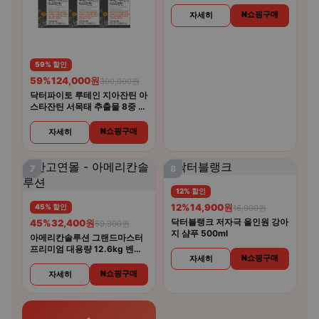
N쇼핑구매
자세히
59% 할인
59%
124,000원
300,000원
닥터파이토 루테인 지아잔틴 아
스타잔틴 서목태 추출물 8중 복
합기능성 30캡슐 6개
N쇼핑구매
자세히
7
8
12% 할인
12%
14,900원
45% 할인
16,900원
닥터블랭크 저자극 올인원 강아
45%
32,400원
59,300원
지 샴푸 500ml
아메리칸솔루션 그랜드마스터
프리미엄 대용량 12.6kg 벤토
N쇼핑구매
자세히
나이트 고양이모래
N쇼핑구매
자세히