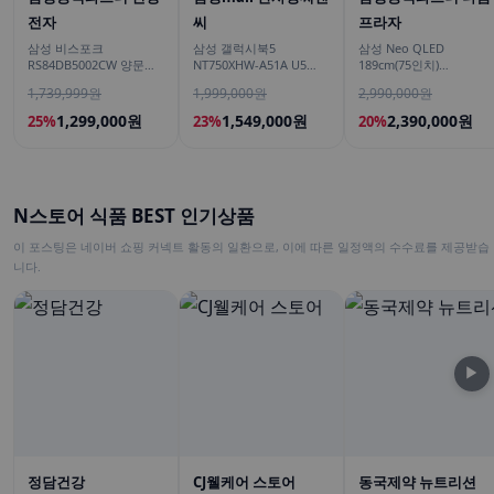
전자
씨
프라자
삼성 비스포크
삼성 갤럭시북5
삼성 Neo QLED
RS84DB5002CW 양문형
NT750XHW-A51A U5
189cm(75인치)
냉장고 900리터급 852L
16GB 대학생 사무용 인강
KQ75QNH70AFXKR AI
1,739,999원
1,999,000원
2,990,000원
용 학생용 노트북
TV
1,299,000원
1,549,000원
2,390,000원
25%
23%
20%
N스토어 식품 BEST 인기상품
이 포스팅은 네이버 쇼핑 커넥트 활동의 일환으로, 이에 따른 일정액의 수수료를 제공받습
니다.
▶
정담건강
CJ웰케어 스토어
동국제약 뉴트리션