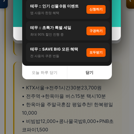
›
‹
21%
원)
테무 :: 인기 선물 0원 이벤트
신청하기
📌 1박2일:
1일 한옥마을+객리단길. 2일 군
자세히 보기 →
앱 사용자 한정 혜택
자세히 보기 →
산 시간여행마을(근대건축+짬뽕). 차 40분.
입점 · 제휴 문의
💡 총비용:
한복 15,000+경기전 3,000+비
테무 :: 초특가 특별 세일
구경하기
오늘 하루 닫기
닫기
최대 90% 할인 진행 중
빔밥 12,000+초코파이 1,500+국밥
오늘 하루 닫기
닫기
8,000=
39,500원
이면 전주 핵심 완주!
테무 :: SAVE BIG 모든 혜택
모두받기
전 사용자 쿠폰 번들
오늘 하루 닫기
닫기
📋 전북 여행 필수 정보
• KTX서울→전주1시간30분23,700원
• 전주역→한옥마을 버스15분 택시10분
• 한옥마을 주말극혼잡 평일추천! 한복평일
10,000
• 비빔밥12,000+콩나물국밥8,000+PNB초
코파이1,500