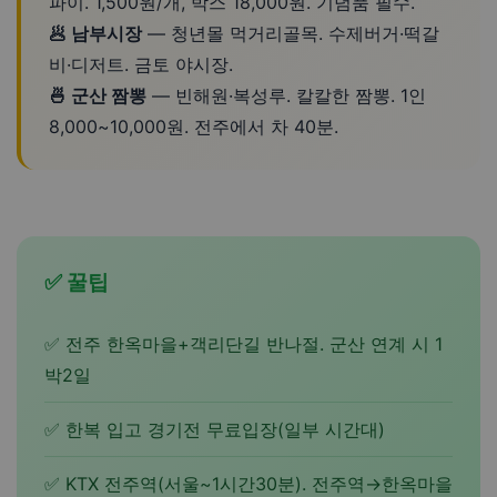
파이. 1,500원/개, 박스 18,000원. 기념품 필수.
🥟 남부시장
— 청년몰 먹거리골목. 수제버거·떡갈
비·디저트. 금토 야시장.
🍜 군산 짬뽕
— 빈해원·복성루. 칼칼한 짬뽕. 1인
8,000~10,000원. 전주에서 차 40분.
✅ 꿀팁
✅ 전주 한옥마을+객리단길 반나절. 군산 연계 시 1
박2일
✅ 한복 입고 경기전 무료입장(일부 시간대)
✅ KTX 전주역(서울~1시간30분). 전주역→한옥마을