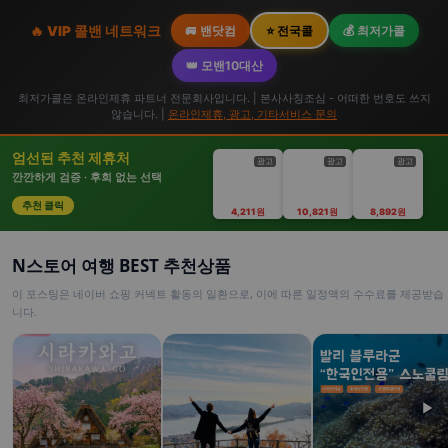
🔥 VIP 콜밴 네트워크
🚐 밴닷컴
⭐ 전국콜
💰 최저가콜
👑 모밴10대산
최저가콜은 온라인제휴 파트너 전문회사입니다. | 본사사칭조심 - 어떠한 번호도 쓰지
않습니다. |
온라인제휴, 광고, 기타서비스 문의
엄선된 추천 제휴처
광고
광고
광고
깐깐하게 검증 · 후회 없는 선택
추천 클릭
4,211원
10,821원
8,892원
N스토어 여행 BEST 추천상품
이 포스팅은 네이버 쇼핑 커넥트 활동의 일환으로, 이에 따른 일정액의 수수료를 제공받습
니다.
▶