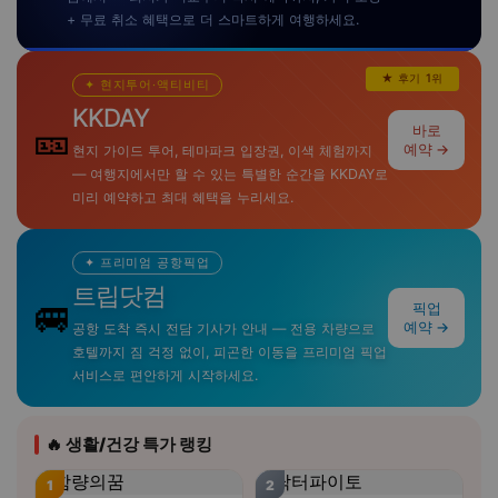
+ 무료 취소 혜택으로 더 스마트하게 여행하세요.
★ 후기 1위
✦ 현지투어·액티비티
KKDAY
🎫
바로
예약 →
현지 가이드 투어, 테마파크 입장권, 이색 체험까지
— 여행지에서만 할 수 있는 특별한 순간을 KKDAY로
미리 예약하고 최대 혜택을 누리세요.
✦ 프리미엄 공항픽업
트립닷컴
🚐
픽업
예약 →
공항 도착 즉시 전담 기사가 안내 — 전용 차량으로
호텔까지 짐 걱정 없이, 피곤한 이동을 프리미엄 픽업
서비스로 편안하게 시작하세요.
🔥 생활/건강 특가 랭킹
1
2