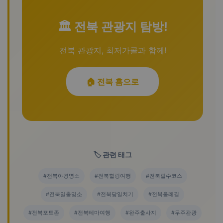
🏛️ 전북 관광지 탐방!
전북 관광지, 최저가콜과 함께!
🏠 전북 홈으로
🏷️ 관련 태그
#전북야경명소
#전북힐링여행
#전북필수코스
#전북일출명소
#전북당일치기
#전북올레길
#전북포토존
#전북테마여행
#완주출사지
#무주관광