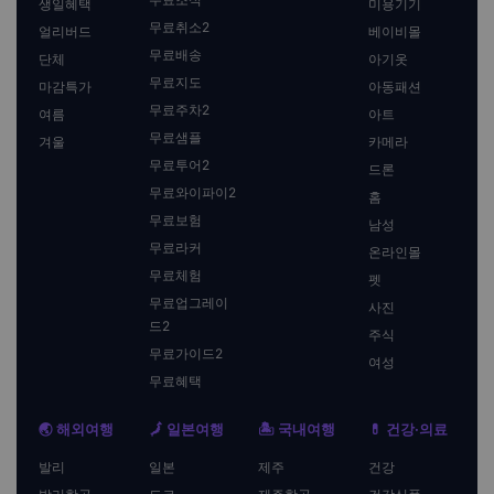
생일혜택
미용기기
무료취소2
얼리버드
베이비몰
무료배송
단체
아기옷
무료지도
마감특가
아동패션
무료주차2
여름
아트
무료샘플
겨울
카메라
무료투어2
드론
무료와이파이2
홈
무료보험
남성
무료라커
온라인몰
무료체험
펫
무료업그레이
사진
드2
주식
무료가이드2
여성
무료혜택
🌏 해외여행
🗾 일본여행
🏝️ 국내여행
💊 건강·의료
발리
일본
제주
건강