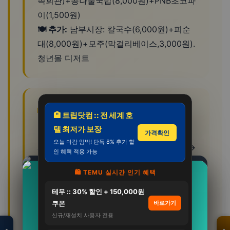
족회관)+콩나물국밥(8,000원)+PNB초코파
이(1,500원)
🍽️ 추가:
남부시장: 칼국수(6,000원)+피순
대(8,000원)+모주(막걸리베이스,3,000원).
청년몰 디저트
🏡 전주 추천 코스
🏨 트립닷컴 :: 전 세계 호
텔 최저가 보장
📌 한옥마을 반나절:
한복대여(15,000원/2
가격확인
오늘 마감 임박! 단독 8% 추가 할
시간) → 경기전(3,000원, 한복무료입장) →
인 혜택 적용 가능
전동성당(무료, 인생샷) → 한옥 카페(교동
🛍️ TEMU 실시간 인기 혜택
다원) → 남부시장 먹방
트러스티푸드 동결건조 해산물간식 초록입홍합
https://naver.me/G3vHmbra
📌 먹방 코스:
전주비빔밥 점심(한국집
모두의백화점
테무 :: 30% 할인 + 150,000원
50g 강아지 관절 슬개골…
명품 · 패션 · 생활
쿠폰
바로가기
12,000원~) → PNB초코파이(1,500원) →
2,900,000원
총집합 보기
23,900원
신규/재설치 사용자 전용
남부시장 청년몰 → 콩나물국밥 저녁(8,000
2,389,000원
18%
19,000원