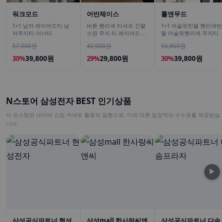
워크모드
어반체이스
톨앤무드
1+1 남자 레이어드티 남
버튼 헨리넥 티셔츠 긴팔
1+1 머슬핏반팔 헨리넥반
자무지티 이너티
스판 무지 티 레이어드 이
팔 머슬핏헨리넥 무지티
너 남녀공용 봄신상 남친
57,000원
42,000원
56,860원
룩
39,800원
29,800원
39,800원
30%
29%
30%
N스토어 삼성전자 BEST 인기상품
이 포스팅은 네이버 쇼핑 커넥트 활동의 일환으로, 이에 따른 일정액의 수수료를 제공받습
니다.
▶
삼성공식파트너 현성
삼성mall 한사랑씨앤
삼성공식파트너 다솜