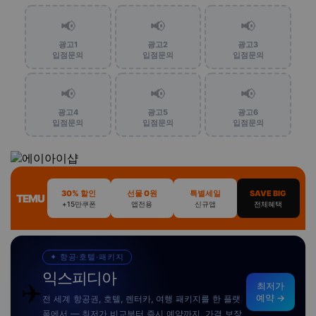
📢
📢
📢
광고1
광고2
광고3
입점문의
입점문의
입점문의
📢
📢
📢
광고4
광고5
광고6
입점문의
입점문의
입점문의
30% 할인
선물 0원
특별세일
SAVE BIG
TEMU
+15만쿠폰
앱전용
신규앱
전체혜택
✦ 항공·호텔·패키지
익스피디아
✈️
최저가
예약 →
전 세계 항공권, 호텔, 렌터카, 여행 패키지를 한 플랫
폼에서 — 최저가 비교부터 즉시 예약까지, 가격 보장