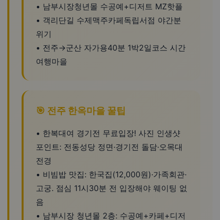
• 남부시장청년몰 수공예+디저트 MZ핫플
• 객리단길 수제맥주카페독립서점 야간분
위기
• 전주→군산 자가용40분 1박2일코스 시간
여행마을
🎯 전주 한옥마을 꿀팁
• 한복대여 경기전 무료입장! 사진 인생샷
포인트: 전동성당 정면·경기전 돌담·오목대
전경
• 비빔밥 맛집: 한국집(12,000원)·가족회관·
고궁. 점심 11시30분 전 입장해야 웨이팅 없
음
• 남부시장 청년몰 2층: 수공예+카페+디저