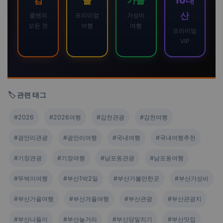
컴
콜
가콜
10대
산
콜밴의
프리미엄
가성비
모든 것
여행
여행
프리미엄
VIP
🏷️ 관련 태그
#2026
#2026여행
#감천관광
#감천여행
#광안리관광
#광안리여행
#국내여행
#국내여행추천
#기장관광
#기장여행
#남포동관광
#남포동여행
#뚜벅이여행
#부산1박2일
#부산가볼만한곳
#부산가성비
#부산가을여행
#부산겨울여행
#부산관광
#부산관광지
#부산나들이
#부산놀거리
#부산당일치기
#부산맛집