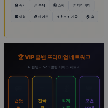
🏨 숙박
🎉 축제
🛍️ 쇼핑
🎿 액티비티
🌃 야경
💑 데이트
👨‍👩‍👧‍👦 가족
🏠 홈
🏆 VIP 콜밴 프리미엄 네트워크
대한민국 No.1 콜밴 서비스 파트너
🚐
⭐
💰
👑
밴닷
전국
최저
모밴