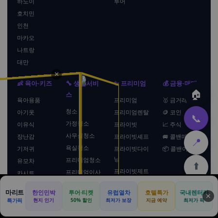
하노이
투어
호치민
인천
마카오
나트랑
대만
✕
👶 육아·키즈
🔧 생활서비
✨ 프리미엄
💰 금융·매매
🏠
스
육아용품
프리미엄
🥇 금거래
청소
아기옷
프리미엄렌탈
🪙 코인
📞
가정청소
이유식
프라이빗
📈 주식
사무실청소
장난감
프라이빗셰프
🚐 콜밴매매
📍
욕실청소
기저귀
프라이빗다이
📦 콜밴이사
닝
프리미엄청소
유모차
⬆️
프라이빗제트
프리미엄이사
카시트
럭셔리크루즈
인터넷
수유용품
마리트
한인민박
투어·티켓
유럽열차
호텔특가
국내렌터카
🏠
🏨
🚗
🛡️
📢
🏠
🍜
🏛️
🛒
📞
명품패션
✕
인터넷가입
키즈
특가픽
현지 인기
50% 할인
최저가 보장
지금 예약
최저가 픽
테라피스트
인터넷비교
키즈책
본사
호텔
렌터카
보험
광고
홈
맛집
관광
쿠팡
문의