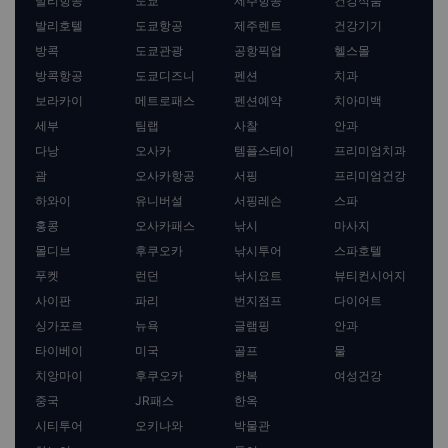
발리항공
도쿄
제주항공
건강식품
발리호텔
도쿄항공
제주렌트
건강기기
방콕
도쿄관광
공항픽업
헬스몰
방콕항공
도쿄디즈니
펜션
치과
보라카이
메트로패스
펜션예약
치아미백
세부
팀랩
사찰
안과
다낭
오사카
템플스테이
프리미엄치과
괌
오사카항공
서핑
프리미엄건강
하와이
유니버설
서핑레슨
스파
홍콩
오사카패스
낚시
마사지
몰디브
후쿠오카
낚시투어
스파호텔
푸켓
런던
낚시요트
뷰티컨시어지
사이판
파리
번지점프
다이어트
싱가포르
뉴욕
글램핑
안과
타이베이
미국
골프
물
치앙마이
후쿠오카
한복
여성건강
중국
JR패스
한옥
시티투어
오키나와
박물관