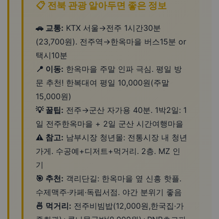
📋 전북 관광 알아두면 좋은 정보
🚗 교통:
KTX 서울→전주 1시간30분
(23,700원). 전주역→한옥마을 버스15분 or
택시10분
📍 이동:
한옥마을 주말 인파 극심. 평일 방
문 추천! 한복대여 평일 10,000원(주말
15,000원)
💡 꿀팁:
전주→군산 자가용 40분. 1박2일: 1
일 전주한옥마을 + 2일 군산 시간여행마을
⚠️ 참고:
남부시장 청년몰: 전통시장 내 청년
가게. 수공예+디저트+먹거리. 2층. MZ 인
기
🎯 추천:
객리단길: 한옥마을 옆 신흥 핫플.
수제맥주·카페·독립서점. 야간 분위기 좋음
🍜 먹거리:
전주비빔밥(12,000원,한국집·가