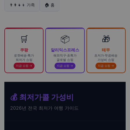
👨‍👩‍👧‍👦 가족
🏠 홈
🛒
📦
🎁
쿠팡
알리익스프레스
테무
로켓배송·특가
해외직구·초특가
초저가·무료배송
최저가 쇼핑
글로벌 쇼핑
가성비 쇼핑
지금 쇼핑 →
지금 쇼핑 →
지금 쇼핑 →
💰 최저가콜 가성비
2026년 전국 최저가 여행 가이드