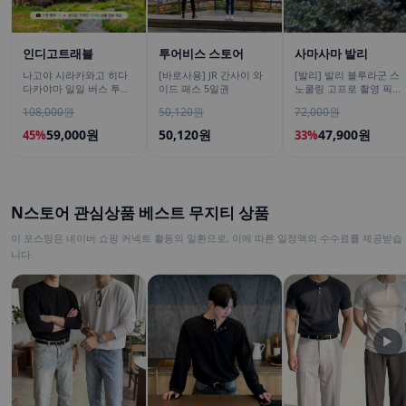
인디고트래블
투어비스 스토어
사마사마 발리
나고야 시라카와고 히다
[바로사용] JR 간사이 와
[발리] 발리 블루라군 스
다카야마 일일 버스 투어
이드 패스 5일권
노쿨링 고프로 촬영 픽업
[DSLR 사진촬영 서비스]
드랍 해양 수상 액티비티
108,000원
50,120원
72,000원
체험 산호 열대어
59,000원
50,120원
47,900원
45%
33%
N스토어 관심상품 베스트 무지티 상품
이 포스팅은 네이버 쇼핑 커넥트 활동의 일환으로, 이에 따른 일정액의 수수료를 제공받습
니다.
▶