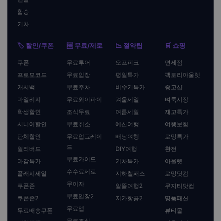
합승
기차
🏷️ 할인/쿠폰
🆓 무료/제로
📉 절약팁
🛒 쇼핑
쿠폰
무료투어
오프피크
면세점
프로모코드
무료입장
평일특가
팩토리아울렛
캐시백
무료주차
비수기특가
중고샵
마일리지
무료와이파이
겨울세일
벼룩시장
학생할인
조식무료
여름세일
재고특가
시니어할인
무료취소
예산여행
여행보험
단체할인
무료업그레이
배낭여행
로밍특가
드
얼리버드
DIY여행
환전
무료가이드
마감특가
기차특가
아울렛
수수료제로
플래시세일
지하철패스
로망닷컴
무이자
쿠폰존
알뜰여행2
무지티닷컴
무료입장2
쿠폰존2
저가항공2
명품패션
무료앱
무료배송쿠폰
뷰티몰
무료조식